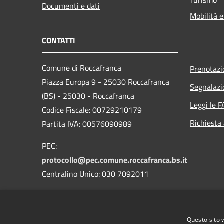
Documenti e dati
Mobilità e
CONTATTI
Comune di Roccafranca
Prenotaz
Piazza Europa 9 - 25030 Roccafranca
Segnalazi
(BS) - 25030 - Roccafranca
Leggi le 
Codice Fiscale: 00729210179
Richiesta
Partita IVA: 00576090989
PEC:
protocollo@pec.comune.roccafranca.bs.it
Centralino Unico: 030 7092011
Codice Univoco Ufficio: 09JOEE
Codice IPA: c_l923tr
Questo sito 