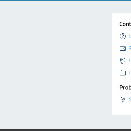
Cont
Prob