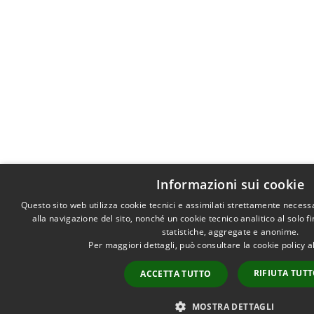
Informazioni sui cookie
Questo sito web utilizza cookie tecnici e assimilati strettamente necess
alla navigazione del sito, nonché un cookie tecnico analitico al solo f
statistiche, aggregate e anonime.
Per maggiori dettagli, può consultare la cookie policy 
RIFIUTA TUT
ACCETTA TUTTO
MOSTRA DETTAGLI