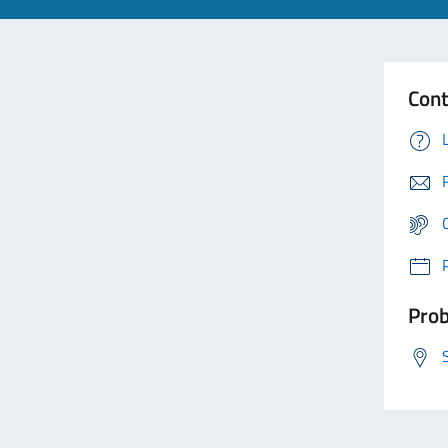
Cont
Prob