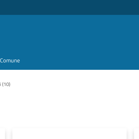
il Comune
i (10)