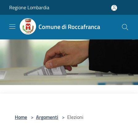
Salta al contenuto principale
Regione Lombardia
Comune di Roccafranca
Home
>
Argomenti
>
Elezioni