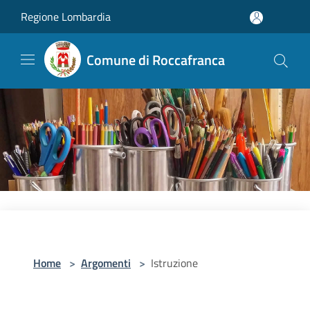
Salta al contenuto principale
Regione Lombardia
Comune di Roccafranca
Home
>
Argomenti
>
Istruzione