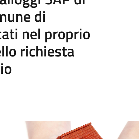
mune di
ati nel proprio
llo richiesta
io