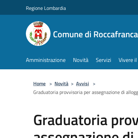
Salta al contenuto principale
Regione Lombardia
Comune di Roccafranca
Amministrazione
Novità
Servizi
Vivere 
Home
>
Novità
>
Avvisi
>
Graduatoria provvisoria per assegnazione di allogg
Graduatoria prov
assegnazione di 