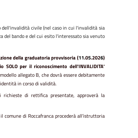
ll'invalidità civile (nel caso in cui l'invalidità sia
 del bando e del cui esito l'interessato sia venuto
azione della graduatoria provvisoria (
11
.0
5
.202
6
)
gio SOLO per il riconoscimento dell'INVALIDITA'
 modello allegato B, che dovrà essere debitamente
dentità in corso di validità.
richieste di rettifica presentate, approverà la
 il comune di Roccafranca procederà all’istruttoria