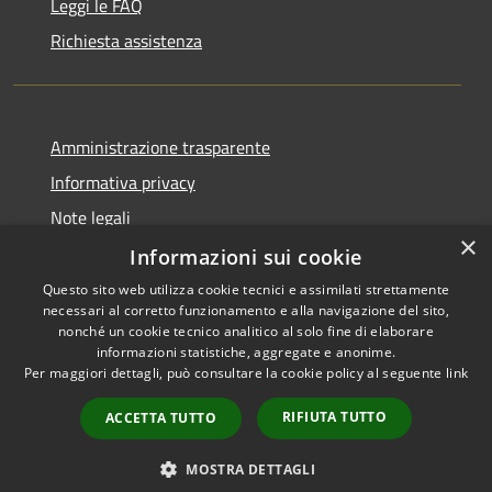
Leggi le FAQ
Richiesta assistenza
Amministrazione trasparente
Informativa privacy
Note legali
×
Dichiarazione di accessibilità
Informazioni sui cookie
Questo sito web utilizza cookie tecnici e assimilati strettamente
necessari al corretto funzionamento e alla navigazione del sito,
nonché un cookie tecnico analitico al solo fine di elaborare
informazioni statistiche, aggregate e anonime.
RSS
Copyright © 2026 • Comune di
Per maggiori dettagli, può consultare la cookie policy al seguente
link
Accessibilità
Roccafranca • Powered by
Privacy
Municipium
Accesso
•
RIFIUTA TUTTO
ACCETTA TUTTO
Cookie
redazione
Mappa del sito
MOSTRA DETTAGLI